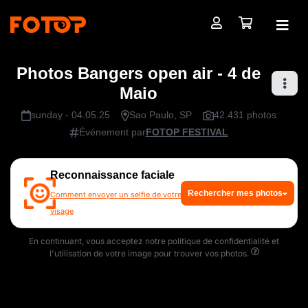
Photos Bangers open air - 4 de
Maio
sunday - 04.05.25
Sao Paulo, SP
42.431 photos
Événement par
FOTOP FESTIVAL
Reconnaissance faciale
Rechercher mes photos
Comment envoyer un selfie de votre
visage
En continuant, vous acceptez notre politique de confidentialité et
l'utilisation de votre image pour trouver vos photos.