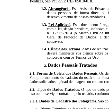
Perdizes, São Paulo/SP, CEP 05010-010
.
1.2.
Abrangência
.
Este Aviso de Privacidad
dados pessoais, de forma direta ou i
desenvolvimento de nossas atividades.
1.3.
Lei Aplicável
.
Este documento é regid
com a legislação brasileira, inclusive 
nº. 12.965/2014 (o Marco Civil da Int
Geral de Proteção de Dados) e dema
aplicáveis.
1.4.
Ciência aos Termos
. Antes de realiza
deverá manifestar sua ciência sobre os
concordar com os Termos de Uso.
Dados Pessoais Tratados
2.1.
Forma de Coleta dos Dados Pessoais
.
Os da
Fotop no momento do cadastro do usuário na Plat
dados solicitados, upload de imagens ou contato co
2.2.
Tipos de Dados Tratados
.
O tipo de dado pe
uso ou do serviço contratado pelo usuário, conform
2.2.1.
Dados de Cadastro dos Fotógrafos
.
São col
Nome Completo do fotógrafo ou do responsáv