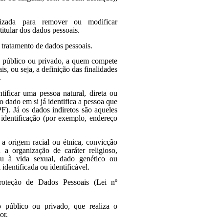
lizada para remover ou modificar
itular dos dados pessoais.
 tratamento de dados pessoais.
ito público ou privado, a quem compete
s, ou seja, a definição das finalidades
.
ificar uma pessoa natural, direta ou
o dado em si já identifica a pessoa que
F). Já os dados indiretos são aqueles
identificação (por exemplo, endereço
 a origem racial ou étnica, convicção
ou a organização de caráter religioso,
 ou à vida sexual, dado genético ou
identificada ou identificável.
roteção de Dados Pessoais (Lei nº
to público ou privado, que realiza o
or.