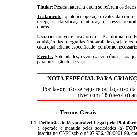
Titular
: Pessoa natural a quem se referem os dados
Tratamento
:
qualquer
operação realizada com o
recepção, classificação, utilização, acesso, reprod
outros.
Usuário
ou
você
: usuários da Plataforma do
F
aquisição das fotografias (fotografados), sejam os p
cada qual adiante especificado, conforme necessário
Evento
:
Solenidades, eventos, cerimônias, nos qua
para prestação de serviço.
NOTA ESPECIAL PARA CRIAN
Por favor, não se registre ou faça uso d
tiver com 18 (dezoito) a
Termos Gerais
1.1.
Definição do Responsável Legal pela Platafor
e operada e mantida pelas sociedades (a)
FOT
inscrita no CNPJ sob o n° 07.936.428/0001-90, co