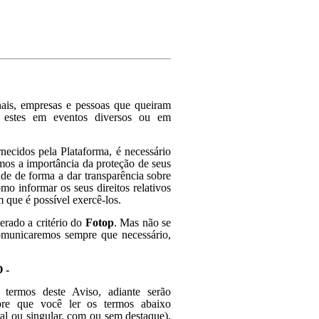
ais, empresas e pessoas que queiram
am estes em eventos diversos ou em
necidos pela Plataforma, é necessário
mos a importância da proteção de seus
de de forma a dar transparência sobre
mo informar os seus direitos relativos
 que é possível exercê-los.
erado a critério d
o
Fotop
. Mas não se
comunicaremos sempre que necessário,
 -
termos deste Aviso, adiante serão
mpre que você ler os termos abaixo
ral ou singular, com ou sem destaque),