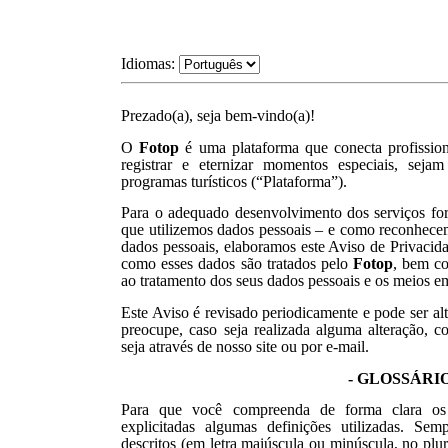
Idiomas:
Prezado(a), seja bem-vindo(a)!
O
Fotop
é uma plataforma que conecta profission
registrar e eternizar momentos especiais, sej
programas turísticos (“Plataforma”).
Para o adequado desenvolvimento dos serviços for
que utilizemos dados pessoais – e como reconhece
dados pessoais, elaboramos este Aviso de Privacida
como esses dados são tratados pel
o
Fotop
, bem co
ao tratamento dos seus dados pessoais e os meios em
Este Aviso é revisado periodicamente e pode ser alt
preocupe, caso seja realizada alguma alteração, 
seja através de nosso site ou por e-mail.
- GLOSSÁRIO
Para que você compreenda de forma clara os 
explicitadas algumas definições utilizadas. Se
descritos (em letra maiúscula ou minúscula, no plu