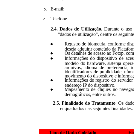
E-mail;
Telefone.
2.4.
Dados de Utilização
.
Durante o uso 
“dados de utilização”, dentre os seguinte
Registro de biometria, conforme disp
deseja adquirir conteúdo da Platafor
Os detalhes de acesso
a
o Fotop, como
Informações do dispositivo de aces
modelo do hardware, sistema opera
arquivos, idioma de preferência, id
identificadores de publicidade, núme
movimento do dispositivo e informaç
Informações de registro do servido
endereço IP do dispositivo.
Mapeamento de cliques no navegado
demográficos, entre outros.
2.5.
Finalidade do Tratamento
. Os dado
enquadrados nas seguintes finalidades:
Tipo de Dado Coletado
Fi