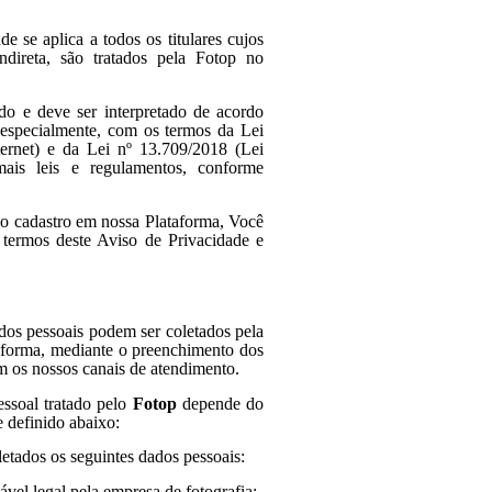
e se aplica a todos os titulares cujos
ndireta, são tratados pela Fotop no
o e deve ser interpretado de acordo
e especialmente, com os termos da Lei
ernet) e da Lei nº 13.709/2018 (Lei
is leis e regulamentos, conforme
r o cadastro em nossa Plataforma, Você
 termos deste Aviso de Privacidade e
dos pessoais podem ser coletados pela
aforma, mediante o preenchimento dos
m os nossos canais de atendimento.
ssoal tratado pelo
Fotop
depende do
e definido abaixo:
etados os seguintes dados pessoais:
el legal pela empresa de fotografia;