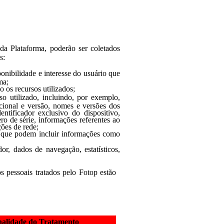
da Plataforma, poderão ser coletados
s:
onibilidade e interesse do usuário que
ma;
 os recursos utilizados;
so utilizado, incluindo, por exemplo,
cional e versão, nomes e versões dos
entificador exclusivo do dispositivo,
ro de série, informações referentes ao
ões de rede;
r que podem incluir informações como
r, dados de navegação, estatísticos,
s pessoais tratados pel
o
Fotop estão
nalidade do Tratamento