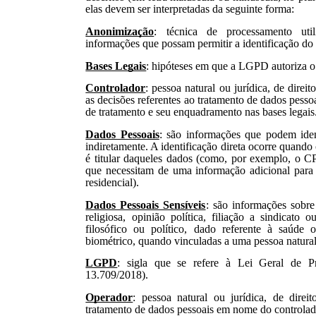
elas devem ser interpretadas da seguinte forma:
Anonimização
: técnica de processamento uti
informações que possam permitir a identificação do t
Bases Legais
: hipóteses em que a LGPD autoriza o
Controlador
: pessoa natural ou jurídica, de dire
as decisões referentes ao tratamento de dados pessoai
de tratamento e seu enquadramento nas bases legais
Dados Pessoais
: são informações que podem ident
indiretamente. A identificação direta ocorre quando 
é titular daqueles dados (como, por exemplo, o CP
que necessitam de uma informação adicional para 
residencial).
Dados Pessoais Sensíveis
: são informações sobre
religiosa, opinião política, filiação a sindicato 
filosófico ou político, dado referente à saúde
biométrico, quando vinculadas a uma pessoa natural 
LGPD
: sigla que se refere à Lei Geral de P
13.709/2018).
Operador
:
pessoa natural ou jurídica, de direi
tratamento de dados pessoais em nome do controlad