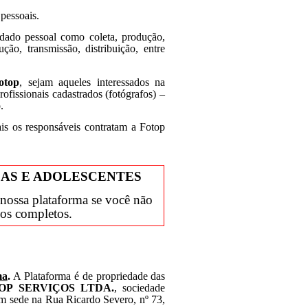
 pessoais.
 dado pessoal como
coleta, produção,
ução, transmissão, distribuição, entre
otop
, sejam aqueles interessados na
rofissionais cadastrados (fotógrafos) –
.
is os responsáveis contratam a Fotop
ÇAS E ADOLESCENTES
a nossa plataforma se você não
nos completos.
ma
.
A Plataforma é de propriedade das
OP SERVIÇOS LTDA.
, sociedade
m sede na Rua Ricardo Severo, nº 73,